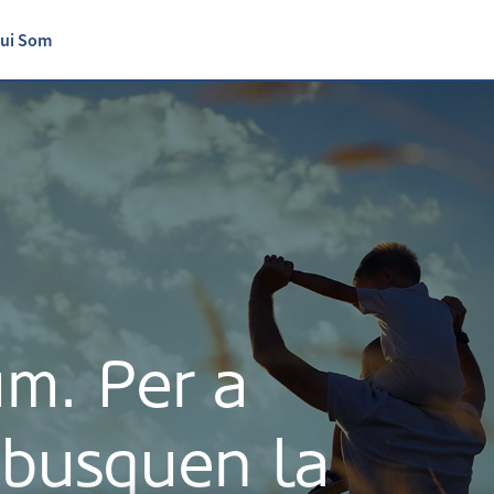
ui Som
um. Per a
 busquen la