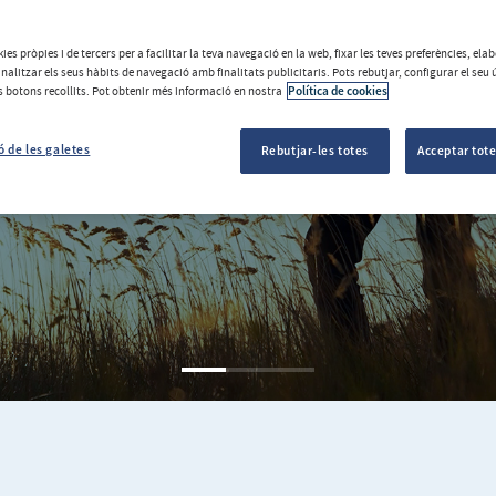
ió
ies pròpies i de tercers per a facilitar la teva navegació en la web, fixar les teves preferències, el
analitzar els seus hàbits de navegació amb finalitats publicitaris. Pots rebutjar, configurar el seu 
ls botons recollits. Pot obtenir més informació en nostra
Política de cookies
completa i avançada.
ó de les galetes
Rebutjar-les totes
Acceptar tote