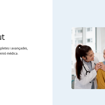
ut
mpletes i avançades,
pinió mèdica.