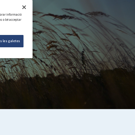
aborar informació
ús o bé acceptar
s les galetes