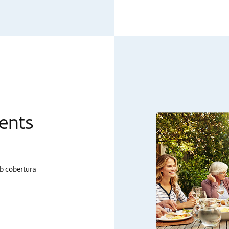
dents
mb cobertura