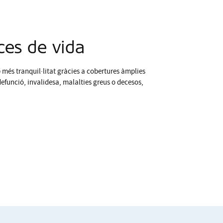
es de vida
més tranquil·litat gràcies a cobertures àmplies
defunció, invalidesa, malalties greus o decesos,