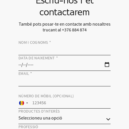
Escriu-nos i et
contactarem
També pots posar-te en contacte amb nosaltres
trucant al +376 884 874
NOM I COGNOMS
*
DATA DE NAIXEMENT
*
EMAIL
*
NÚMERO DE MÒBIL (OPCIONAL)
PRODUCTES D'INTERÈS
PROFESSIÓ