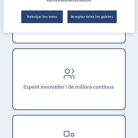
Rebutjar-les totes
Acceptar totes les galetes
Familiars i propers
Esperit innovador i de millora contínua