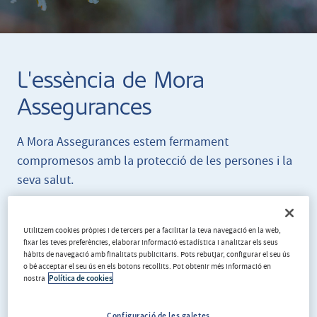
L'essència de Mora
Assegurances
A Mora Assegurances estem fermament
compromesos amb la protecció de les persones i la
seva salut.
Els nostres valors són l’ètica professional, el
respecte per la legalitat, la transparència i la
Utilitzem cookies pròpies i de tercers per a facilitar la teva navegació en la web,
fixar les teves preferències, elaborar informació estadística i analitzar els seus
innovació.
hàbits de navegació amb finalitats publicitaris. Pots rebutjar, configurar el seu ús
o bé acceptar el seu ús en els botons recollits. Pot obtenir més informació en
nostra
Política de cookies
Configuració de les galetes