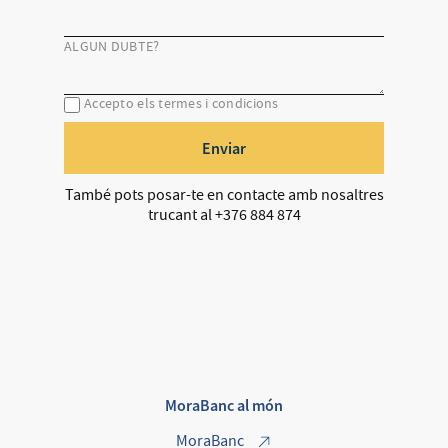
ALGUN DUBTE?
Accepto els termes i condicions
Enviar
També pots posar-te en contacte amb nosaltres
trucant al +376 884 874
MoraBanc al món
MoraBanc